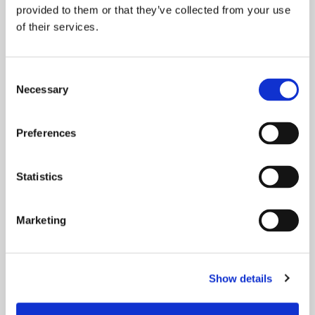
Asiakaskuulumisia
provided to them or that they’ve collected from your use
of their services.
Consent
Necessary
Selection
Preferences
25.01.2023
Statistics
Iloisia uutisia: äänestyksen
voittaja selvisi
Marketing
Show details
Uutinen