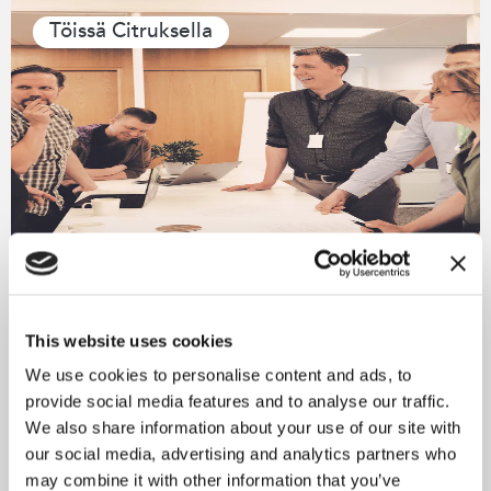
Töissä Citruksella
08.02.2023
Minkälainen Citrus on
This website uses cookies
työnantajana? Katso
We use cookies to personalise content and ads, to
tallenne!
provide social media features and to analyse our traffic.
We also share information about your use of our site with
our social media, advertising and analytics partners who
may combine it with other information that you’ve