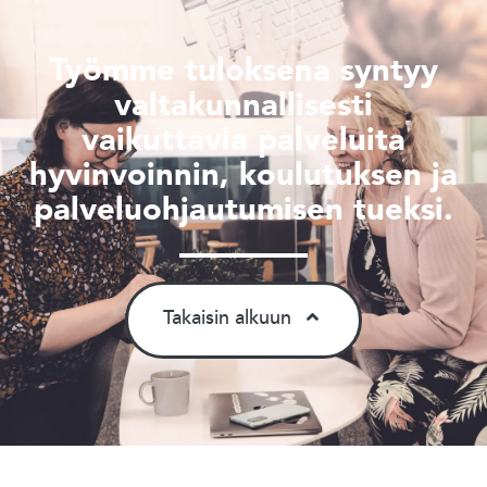
Työmme tuloksena syntyy
valtakunnallisesti
vaikuttavia palveluita
hyvinvoinnin, koulutuksen ja
palveluohjautumisen tueksi.
Takaisin alkuun