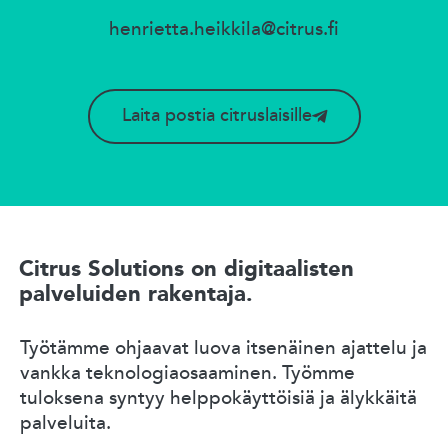
henrietta.heikkila@citrus.fi
Laita postia citruslaisille
Citrus Solutions on digitaalisten
palveluiden rakentaja.
Työtämme ohjaavat luova itsenäinen ajattelu ja
vankka teknologiaosaaminen. Työmme
tuloksena syntyy helppokäyttöisiä ja älykkäitä
palveluita.