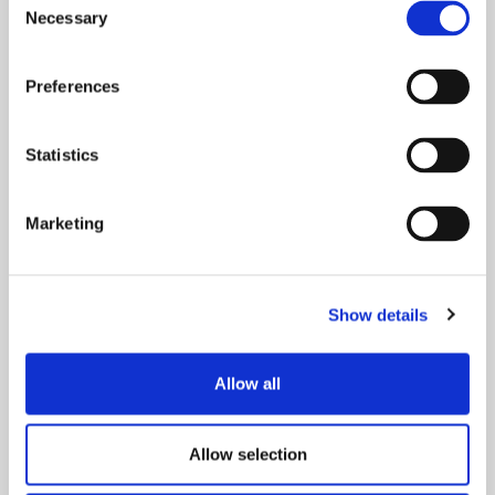
Necessary
Selection
Preferences
Statistics
”Yhteistyö Citruksen kanssa on
helppoa ja joustavaa, heillä tuntuu
olevan matala organisaatio ja ote on
Marketing
inhimillinen.
Citruksen vahvuuksia on nopeat
vastaukset, ratkaisukeskeisyys ja
Show details
kustannustehokkuus.”
Allow all
Naantalin kaupunki, Kuntapalvelut​
Allow selection
Lue asiakastarina