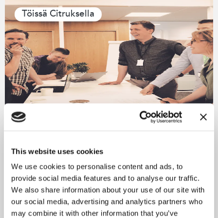
Töissä Citruksella
08.02.2023
Minkälainen Citrus on
This website uses cookies
työnantajana? Katso
We use cookies to personalise content and ads, to
tallenne!
provide social media features and to analyse our traffic.
We also share information about your use of our site with
our social media, advertising and analytics partners who
may combine it with other information that you’ve