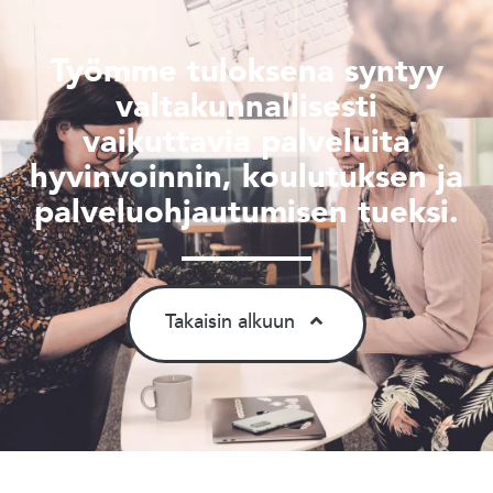
Työmme tuloksena syntyy
valtakunnallisesti
vaikuttavia palveluita
hyvinvoinnin, koulutuksen ja
palveluohjautumisen tueksi.
Takaisin alkuun