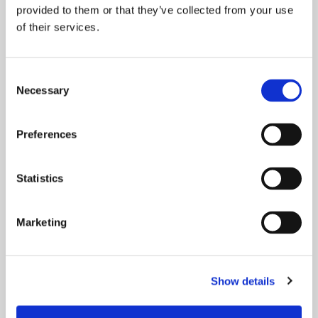
Asiakaskuulumisia
provided to them or that they’ve collected from your use
of their services.
Consent
Necessary
Selection
Preferences
25.01.2023
Statistics
Iloisia uutisia: äänestyksen
voittaja selvisi
Marketing
Show details
Uutinen